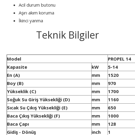
Acil durum butonu
Aşırı akım koruma
İkinci yanma
Teknik Bilgiler
Model
PROPEL 14
Kapasite
kW
5-14
En (A)
mm
1520
Boy (B)
mm
970
Yükseklik (C)
mm
1700
Soğuk Su Giriş Yüksekliği (D)
mm
1160
Sıcak Su Çıkış Yüksekliği (E)
mm
650
Baca Çıkış Yüksekliği (F)
mm
1000
Baca Çapı
mm
128
Gidiş - Dönüş
inch
1