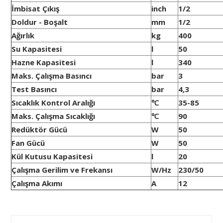
İmbisat Çıkış
inch
1/2
Doldur - Boşalt
mm
1/2
Ağırlık
kg
400
Su Kapasitesi
l
50
Hazne Kapasitesi
l
340
Maks. Çalışma Basıncı
bar
3
Test Basıncı
bar
4,3
Sıcaklık Kontrol Aralığı
℃
35-85
Maks. Çalışma Sıcaklığı
℃
90
Redüktör Gücü
W
50
Fan Gücü
W
50
Kül Kutusu Kapasitesi
l
20
Çalışma Gerilim ve Frekansı
W/Hz
230/50
Çalışma Akımı
A
12