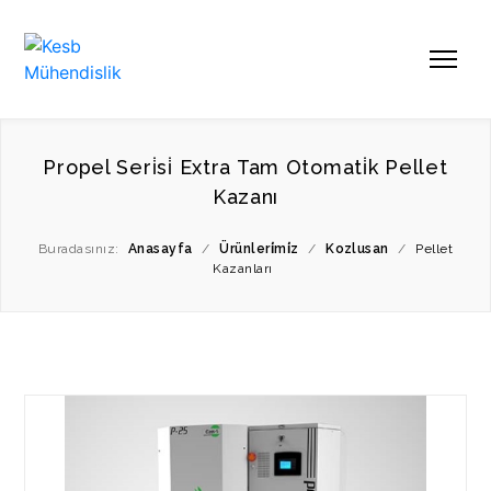
Propel Seri̇si̇ Extra Tam Otomati̇k Pellet
Kazanı
Buradasınız:
Anasayfa
/
Ürünleri̇mi̇z
/
Kozlusan
/
Pellet
Kazanları