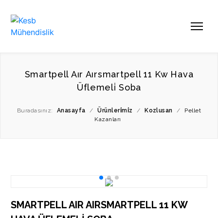
Smartpell Aır Aırsmartpell 11 Kw Hava
Üflemeli̇ Soba
Buradasınız:
Anasayfa
/
Ürünleri̇mi̇z
/
Kozlusan
/
Pellet
Kazanları
SMARTPELL AIR AIRSMARTPELL 11 KW