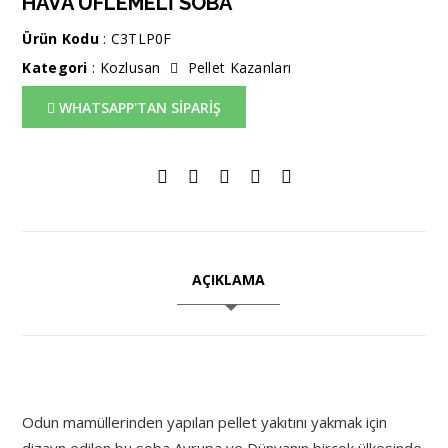
HAVA ÜFLEMELİ SOBA
Ürün Kodu
: C3TLP0F
Kategori
:
Kozlusan
Pellet Kazanları
WHATSAPP'TAN SİPARİŞ
AÇIKLAMA
Odun mamüllerinden yapılan pellet yakıtını yakmak için