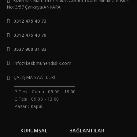
Kızılırmak Mah. 1450. Sokak Ankara Ticaret Merkezi A Blok
No: 3/57 Çankaya/ANKARA
0312 475 40 73
0312 475 40 70
0537 960 31 83
info@kesbmuhendislik.com
ÇALIŞMA SAATLERİ
______________________________
P.Tesi - Cuma :
09:00 - 18:00
C.Tesi : 09:00 - 13:00
Pazar : Kapalı
KURUMSAL
BAĞLANTILAR