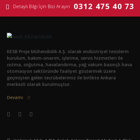
0312 475 40 73
Detaylı Bilgi İçin Bizi Arayın
KESB Proje Mühendislik A.Ş. olarak endüstriyel tesislerin
kurulum, bakım-onarım, işletme, servis hizmetleri ile
ısıtma, soğutma, havalandırma, yağ vakum basınçlı hava
otomasyon sektöründe faaliyet göstermek üzere
geçmişten gelen tecrübelerimiz ile birlikte Ankara
merkezli olarak kurulmuştur.
Devamı