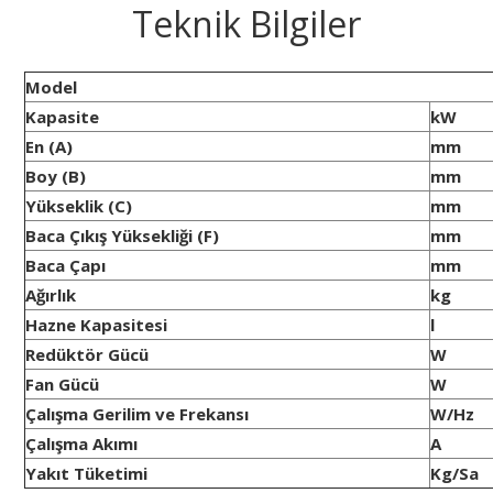
Teknik Bilgiler
Model
Kapasite
kW
En (A)
mm
Boy (B)
mm
Yükseklik (C)
mm
Baca Çıkış Yüksekliği (F)
mm
Baca Çapı
mm
Ağırlık
kg
Hazne Kapasitesi
l
Redüktör Gücü
W
Fan Gücü
W
Çalışma Gerilim ve Frekansı
W/Hz
Çalışma Akımı
A
Yakıt Tüketimi
Kg/Sa