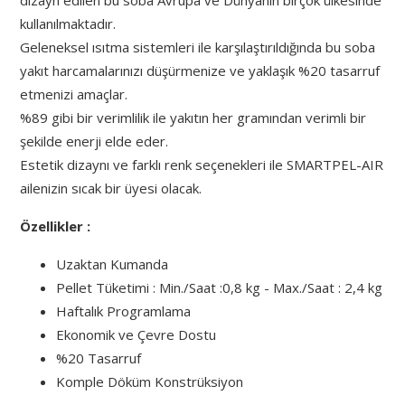
dizayn edilen bu soba Avrupa ve Dünyanın birçok ülkesinde
kullanılmaktadır.
Geleneksel ısıtma sistemleri ile karşılaştırıldığında bu soba
yakıt harcamalarınızı düşürmenize ve yaklaşık %20 tasarruf
etmenizi amaçlar.
%89 gibi bir verimlilik ile yakıtın her gramından verimli bir
şekilde enerji elde eder.
Estetik dizaynı ve farklı renk seçenekleri ile SMARTPEL-AIR
ailenizin sıcak bir üyesi olacak.
Özellikler :
Uzaktan Kumanda
Pellet Tüketimi : Min./Saat :0,8 kg - Max./Saat : 2,4 kg
Haftalık Programlama
Ekonomik ve Çevre Dostu
%20 Tasarruf
Komple Döküm Konstrüksiyon