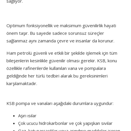
sağlıyor.
Optimum fonksiyonellik ve maksimum güvenilirlik hayati
önem taşır. Bu sayede sadece sorunsuz süreçler
sağlanmaz aynı zamanda çevre ve insanlar da korunur.
Ham petrolü güvenli ve etkili bir şekilde işlemek için tüm
bileşenlerin kesinlikle güvenilir olması gerekir. KSB, konu
özellikle rafinerilerde kullanılan vana ve pompalara
geldiğinde her türlü tedbiri alarak bu gereksinimleri
karşılamaktadır.
KSB pompa ve vanaları aşağıdaki durumlara uygundur:
Aşırı ısılar
Çok ucucu hidrokarbonlar ve çok yapışkan sıvılar
Gaz, katı parçacıklar veya aşındırıcı maddeler içeren