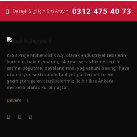
0312 475 40 73
Detaylı Bilgi İçin Bizi Arayın
KESB Proje Mühendislik A.Ş. olarak endüstriyel tesislerin
kurulum, bakım-onarım, işletme, servis hizmetleri ile
ısıtma, soğutma, havalandırma, yağ vakum basınçlı hava
otomasyon sektöründe faaliyet göstermek üzere
geçmişten gelen tecrübelerimiz ile birlikte Ankara
merkezli olarak kurulmuştur.
Devamı