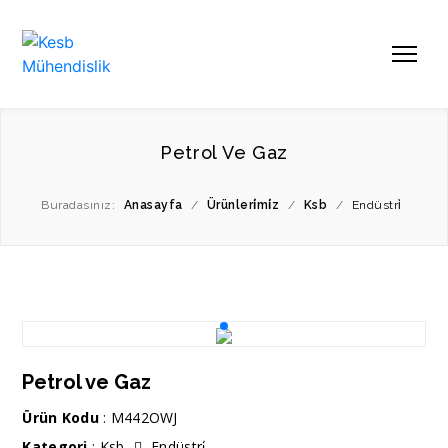
Petrol Ve Gaz
Buradasınız:
Anasayfa
/
Ürünleri̇mi̇z
/
Ksb
/
Endüstri̇
Petrol ve Gaz
Ürün Kodu
: M442OWJ
Kategori
:
Ksb
Endüstri̇