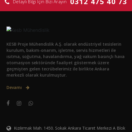
0312 475 40 73
Detaylı Bilgi İçin Bizi Arayın
KESB Proje Mühendislik A.Ş. olarak endüstriyel tesislerin
kurulum, bakım-onarım, işletme, servis hizmetleri ile
ısıtma, soğutma, havalandırma, yağ vakum basınçlı hava
otomasyon sektöründe faaliyet göstermek üzere
geçmişten gelen tecrübelerimiz ile birlikte Ankara
merkezli olarak kurulmuştur.
Devamı
Kızılırmak Mah. 1450. Sokak Ankara Ticaret Merkezi A Blok